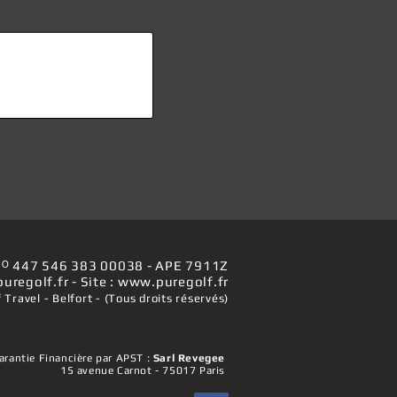
 nᴼ 447 546 383 00038 - APE 7911Z
puregolf.fr - Site : www.puregolf.fr
 Travel - Belfort - (Tous droits réservés)
arantie Financière par APST :
Sarl Revegee
15 avenue Carnot - 75017 Paris