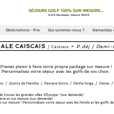
SÉJOURS GOLF 100% SUR-MESURE...
S.A.S Revegee, depuis 2003
Déstinations - Prix
Qui sommes-nous ?
Demandez u
GALE CAISCAIS
-
P.déj / Demi-
/ Caiscais
Prenez plaisir à faire votre propre package sur mesure !
Personnalisez votre séjour avec les golfs de vos choix :
os / Quinta da Marinha / Pestana Sintra / Penha
longa / Oeiras /
de toutes les grandes villes d’Europe ! (sur demande)
arte et sur mesure (sur demande)
e sur mesure ! Personnalisez votre séjour avec les hôtels et les golfs d