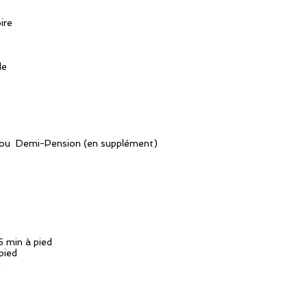
ire
le
 ou Demi-Pension (en supplément)
 min à pied
pied
d