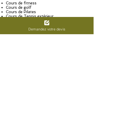
Cours de fitness
Cours de golf
Cours de Pilates
Cours de Tennis extérieur
Cours de yoga
Demandez votre devis
Dans les alentours:
Centre de shopping à proximité
Visites vertes
Activités à proximité :
Randonnée à pied ou à vélo, VTT,
Parachutisme
Location de scooter/mobylette, VTT
Location de Surf
Location de bodyboard
Ski nautique
Planche à voile
Prenez plaisir à faire votre propre
package sur mesure !
Personnalisez votre séjour avec les
hôtels et les golfs de vos choix
Demandez votre devis 100% à la
carte…