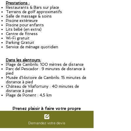
Prestations :
Restaurants & Bars sur place
Terrains de golf approximatifs
Salle de massage & soins
Piscine extérieure
Piscine pour enfants
Lits bébé (en extra)
Centre de fitness
Wi-Fi gratuit
Parking Gratuit
Service de ménage quotidien
Dans les alentours:
Plage de Cambrils: 100 mètres de distance
Parc del Pescador : 9 minutes de distance à
pied
Musée d'Histoire de Cambrils: 15 minutes de
distance à pied
Château de Vilafortuny : 40 minutes de
distance à pied
Plage de Ponent : 4,5 km
Prenez plaisir à faire votre propre
package sur mesure !
Personnalisez votre séjour avec les
hôtels et les golfs de vos choix
Demandez votre devis
Demandez votre devis 100% à la