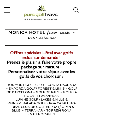
S.A.S Revegee, depuis 2003
MONICA HOTEL /
-
Costa Dorada
Petit-déjeuner
Offres spéciales Hôtel avec golfs
inclus sur demande !
Prenez le plaisir à faire votre propre
package sur mesure !
Personnalisez votre séjour avec les
golfs de vos choix sur :
BONMONT GOLF CLUB -
COSTA DAURADA
-
EMPORDA GOLF/ FOREST & LINKS -
GOLF
DE BARCELONA -
GOLF DE PALS -
GOLF LA
ROCA -
LLAVANERAS
LUMINE GOLF / LAKES & HILLS &
RUINS
PERALADA GOLF - PGA CATALUNYA
-
REAL CLUB DE GOLF EL PRAT/ OPEN &
BLUE -
TERRAMAR -
TORREMIRONA
-
VALLROMANES