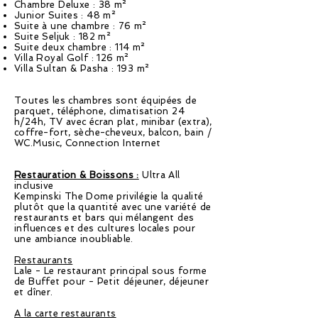
Chambre Deluxe : 38 m²
Junior Suites : 48 m²
Suite à une chambre : 76 m²
Suite Seljuk : 182 m²
Suite deux chambre : 114 m²
Villa Royal Golf : 126 m²
Villa Sultan & Pasha : 193 m²
Toutes les chambres sont équipées de
parquet, téléphone, climatisation 24
h/24h, TV avec écran plat, minibar (extra),
coffre-fort, sèche-cheveux, balcon, bain /
WC.Music, Connection Internet
Restauration & Boissons :
Ultra All
inclusive
Kempinski The Dome privilégie la qualité
plutôt que la quantité avec une variété de
restaurants et bars qui mélangent des
influences et des cultures locales pour
une ambiance inoubliable.
Restaurants
Lale - Le restaurant principal sous forme
de Buffet pour - Petit déjeuner, déjeuner
et dîner.
A la carte restaurants