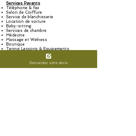
Services Payants
Téléphone & fax
Salon de Coiffure
Service de blanchisserie
Location de voiture
Baby-sitting
Services de chambre
Médecine
Massage et Welness
Boutique
Tennis Lessons & Equipements
Activités Sportives
Demandez votre devis
3 Terrain tennis
Aérobic
Beach-volley
Aquagym
Terrain de pétanque
Ski nautique (extra) / la licence est
obligatoire
Surf (extra) / la licence est obligatoire
Parachute (extra) / la licence est
obligatoire
Équitation (extra)
Golf (extra)
Prenez plaisir à faire votre propre
package sur mesure !