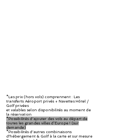
*Les prix (hors vols) comprennent : Les
transferts Aéroport privés + Navettes Hôtel /
Golf privées
et valables selon disponibilités au moment de
la réservation
*Possibilités d'ajouter des vols au départ de
toutes les grandes villes d’Europe ! (sur
demande)
*Possibilités d'autres combinaisons
d'hébergement & Golf à la carte et sur mesure